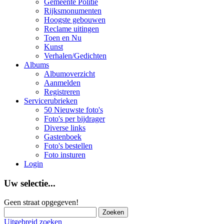
Gemeente Politie
Rijksmonumenten
Hoogste gebouwen
Reclame uitingen
Toen en Nu
Kunst
Verhalen/Gedichten
Albums
Albumoverzicht
Aanmelden
Registreren
Servicerubrieken
50 Nieuwste foto's
Foto's per bijdrager
Diverse links
Gastenboek
Foto's bestellen
Foto insturen
Login
Uw selectie...
Geen straat opgegeven!
Uitgebreid zoeken