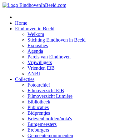
Home
Eindhoven in Beeld
Welkom
Stichting Eindhoven in Beeld
Exposities
Agenda
Parels van Eindhoven
Vrijwilligers
Vrienden EiB
ANBI
Collecties
Fotoarchief
Filmoverzicht EIB
Filmoverzicht Lumière
Bibliotheek
Publicaties
Bidprentjes
Brievenhoofden/nota's
Burgemeesters
Ereburgers
Gemeentemonumenten