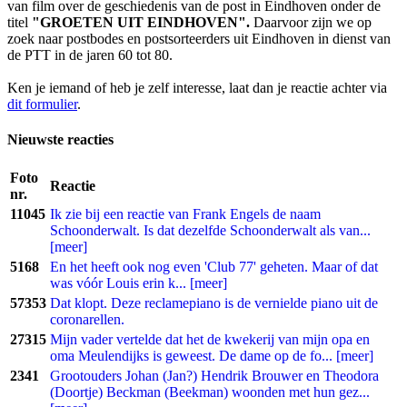
van film over de geschiedenis van de post in Eindhoven onder de
titel
"GROETEN UIT EINDHOVEN".
Daarvoor zijn we op
zoek naar postbodes en postsorteerders uit Eindhoven in dienst van
de PTT in de jaren 60 tot 80.
Ken je iemand of heb je zelf interesse, laat dan je reactie achter via
dit formulier
.
Nieuwste reacties
Foto
Reactie
nr.
11045
Ik zie bij een reactie van Frank Engels de naam
Schoonderwalt. Is dat dezelfde Schoonderwalt als van...
[meer]
5168
En het heeft ook nog even 'Club 77' geheten. Maar of dat
was vóór Louis erin k... [meer]
57353
Dat klopt. Deze reclamepiano is de vernielde piano uit de
coronarellen.
27315
Mijn vader vertelde dat het de kwekerij van mijn opa en
oma Meulendijks is geweest. De dame op de fo... [meer]
2341
Grootouders Johan (Jan?) Hendrik Brouwer en Theodora
(Doortje) Beckman (Beekman) woonden met hun gez...