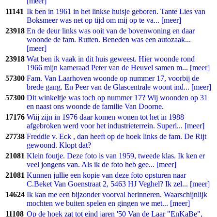
[meer]
11141
Ik ben in 1961 in het linkse huisje geboren. Tante Lies van
Boksmeer was net op tijd om mij op te va... [meer]
23918
En de deur links was ooit van de bovenwoning en daar
woonde de fam. Rutten. Beneden was een autozaak...
[meer]
23918
Wat ben ik vaak in dit huis geweest. Hier woonde rond
1966 mijn kameraad Peter van de Heuvel samen m... [meer]
57300
Fam. Van Laarhoven woonde op nummer 17, voorbij de
brede gang. En Peer van de Glascentrale woont ind... [meer]
57300
Dit winkeltje was toch op nummer 17? Wij woonden op 31
en naast ons woonde de familie Van Doorne.
17176
Wiij zijn in 1976 daar komen wonen tot het in 1988
afgebroken werd voor het industrieterrein. Superl... [meer]
27738
Freddie v. Eck , dan heeft op de hoek links de fam. De Rijt
gewoond. Klopt dat?
21081
Klein foutje. Deze foto is van 1959, tweede klas. Ik ken er
veel jongens van. Als ik de foto heb gee... [meer]
21081
Kunnen jullie een kopie van deze foto opsturen naar
C.Beket Van Goenstraat 2, 5463 HJ Veghel? Ik zel... [meer]
14624
Ik kan me een bijzonder voorval herinneren. Waarschijnlijk
mochten we buiten spelen en gingen we met... [meer]
11108
Op de hoek zat tot eind jaren '50 Van de Laar "EnKaBe",