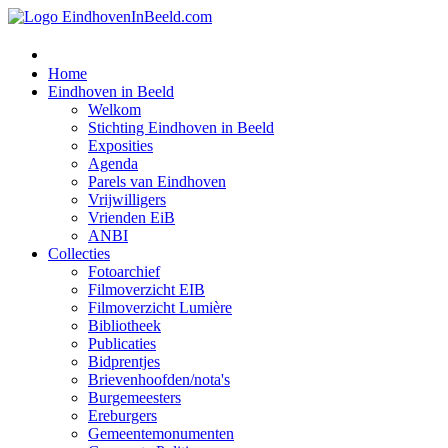
Home
Eindhoven in Beeld
Welkom
Stichting Eindhoven in Beeld
Exposities
Agenda
Parels van Eindhoven
Vrijwilligers
Vrienden EiB
ANBI
Collecties
Fotoarchief
Filmoverzicht EIB
Filmoverzicht Lumière
Bibliotheek
Publicaties
Bidprentjes
Brievenhoofden/nota's
Burgemeesters
Ereburgers
Gemeentemonumenten