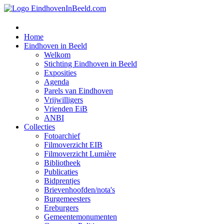
Home
Eindhoven in Beeld
Welkom
Stichting Eindhoven in Beeld
Exposities
Agenda
Parels van Eindhoven
Vrijwilligers
Vrienden EiB
ANBI
Collecties
Fotoarchief
Filmoverzicht EIB
Filmoverzicht Lumière
Bibliotheek
Publicaties
Bidprentjes
Brievenhoofden/nota's
Burgemeesters
Ereburgers
Gemeentemonumenten