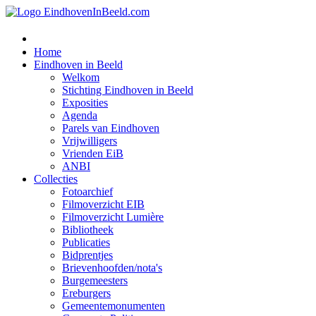
Home
Eindhoven in Beeld
Welkom
Stichting Eindhoven in Beeld
Exposities
Agenda
Parels van Eindhoven
Vrijwilligers
Vrienden EiB
ANBI
Collecties
Fotoarchief
Filmoverzicht EIB
Filmoverzicht Lumière
Bibliotheek
Publicaties
Bidprentjes
Brievenhoofden/nota's
Burgemeesters
Ereburgers
Gemeentemonumenten