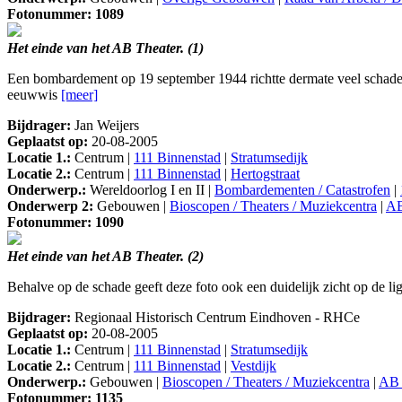
Fotonummer: 1089
Het einde van het AB Theater. (1)
Een bombardement op 19 september 1944 richtte dermate veel schade
eeuwwis
[meer]
Bijdrager:
Jan Weijers
Geplaatst op:
20-08-2005
Locatie 1.:
Centrum |
111 Binnenstad
|
Stratumsedijk
Locatie 2.:
Centrum |
111 Binnenstad
|
Hertogstraat
Onderwerp.:
Wereldoorlog I en II |
Bombardementen / Catastrofen
|
Onderwerp 2:
Gebouwen |
Bioscopen / Theaters / Muziekcentra
|
AB
Fotonummer: 1090
Het einde van het AB Theater. (2)
Behalve op de schade geeft deze foto ook een duidelijk zicht op de l
Bijdrager:
Regionaal Historisch Centrum Eindhoven - RHCe
Geplaatst op:
20-08-2005
Locatie 1.:
Centrum |
111 Binnenstad
|
Stratumsedijk
Locatie 2.:
Centrum |
111 Binnenstad
|
Vestdijk
Onderwerp.:
Gebouwen |
Bioscopen / Theaters / Muziekcentra
|
AB 
Fotonummer: 1135