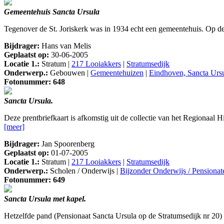
Gemeentehuis Sancta Ursula
Tegenover de St. Joriskerk was in 1934 echt een gemeentehuis. Op de 
Bijdrager:
Hans van Melis
Geplaatst op:
30-06-2005
Locatie 1.:
Stratum |
217 Looiakkers
|
Stratumsedijk
Onderwerp.:
Gebouwen |
Gemeentehuizen
|
Eindhoven, Sancta Urs
Fotonummer: 648
Sancta Ursula.
Deze prentbriefkaart is afkomstig uit de collectie van het Regionaa
[meer]
Bijdrager:
Jan Spoorenberg
Geplaatst op:
01-07-2005
Locatie 1.:
Stratum |
217 Looiakkers
|
Stratumsedijk
Onderwerp.:
Scholen / Onderwijs |
Bijzonder Onderwijs / Pensionat
Fotonummer: 649
Sancta Ursula met kapel.
Hetzelfde pand (Pensionaat Sancta Ursula op de Stratumsedijk nr 20) a