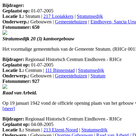
Bijdrager:
Geplaatst op:
01-07-2005
Locatie 1.:
Stratum |
217 Looiakkers
|
Stratumsedijk
Onderwerp.:
Gebouwen |
Gemeentehuizen
|
Eindhoven, Sancta Urs
Fotonummer: 650
Stratumsedijk 20 (3) kantoorgebouw
Het voormalige gemeentehuis van de Gemeente Stratum. (RHCe 001
Bijdrager:
Regionaal Historisch Centrum Eindhoven - RHCe
Geplaatst op:
01-07-2005
Locatie 1.:
Centrum |
111 Binnenstad
|
Stratumsedijk
Onderwerp.:
Gebouwen |
Gemeentehuizen
|
Stratum
Fotonummer: 927
Raad van Arbeid.
Op 19 januari 1942 vond de officiele opening plaats van het gebouw 
[meer]
Bijdrager:
Regionaal Historisch Centrum Eindhoven - RHCe
Geplaatst op:
04-08-2005
Locatie 1.:
Stratum |
213 Elzent-Noord
|
Stratumsedijk
Onderwerp.:
Gebouwen |
Overige Gebouwen
|
Raad van Arbeid / D