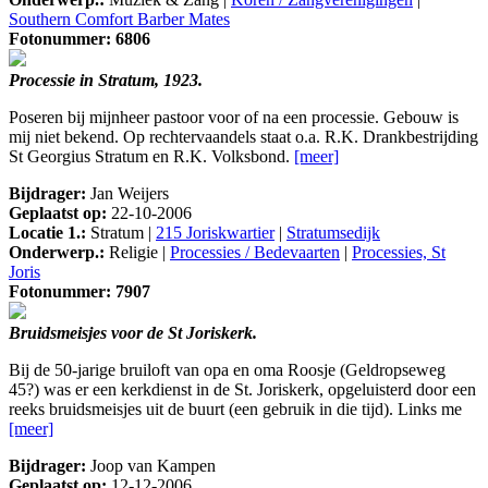
Southern Comfort Barber Mates
Fotonummer: 6806
Processie in Stratum, 1923.
Poseren bij mijnheer pastoor voor of na een processie. Gebouw is
mij niet bekend. Op rechtervaandels staat o.a. R.K. Drankbestrijding
St Georgius Stratum en R.K. Volksbond.
[meer]
Bijdrager:
Jan Weijers
Geplaatst op:
22-10-2006
Locatie 1.:
Stratum |
215 Joriskwartier
|
Stratumsedijk
Onderwerp.:
Religie |
Processies / Bedevaarten
|
Processies, St
Joris
Fotonummer: 7907
Bruidsmeisjes voor de St Joriskerk.
Bij de 50-jarige bruiloft van opa en oma Roosje (Geldropseweg
45?) was er een kerkdienst in de St. Joriskerk, opgeluisterd door een
reeks bruidsmeisjes uit de buurt (een gebruik in die tijd). Links me
[meer]
Bijdrager:
Joop van Kampen
Geplaatst op:
12-12-2006