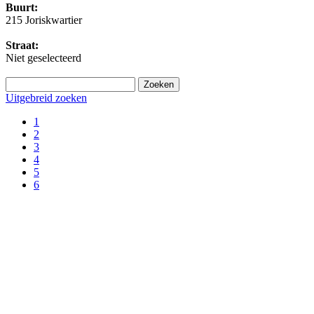
Buurt:
215 Joriskwartier
Straat:
Niet geselecteerd
Uitgebreid zoeken
1
2
3
4
5
6