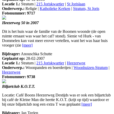
Locatie 1.:
Stratum |
215 Joriskwartier
|
St Jorislaan
Onderwerp.:
Religie |
Katholieke Kerken
|
Stratum, St Joris
Fotonummer: 9717
Heezerweg 50 in 2007
Dit is het huis waar de familie van de Boomen woonde (de open
ruimte ernaast was waar het caf? stond). Sienie vd Hurk - van
Dommelen kan vast meer erover vertellen, want het was haar huis
vroeger (zie
[meer]
Bijdrager:
Anouschka Schutte
Geplaatst op:
28-02-2007
Locatie 1.:
Stratum |
215 Joriskwartier
|
Heezerweg
Onderwerp.:
Woonpanden en boerderijen |
Woonhuizen-Stratum
|
Heezerweg
Fotonummer: 9738
Biljartclub K.O.T.T.
Locatie: Café Boons Heezerweg Destijds was er ook een biljartclub
bij café de Kleine Man die heette K.O.T. (krijt op tijd) waardoor er
bij onze biljartclub nog een extra T was geplaatst
[meer]
Bijdrager:
Jan Teelen