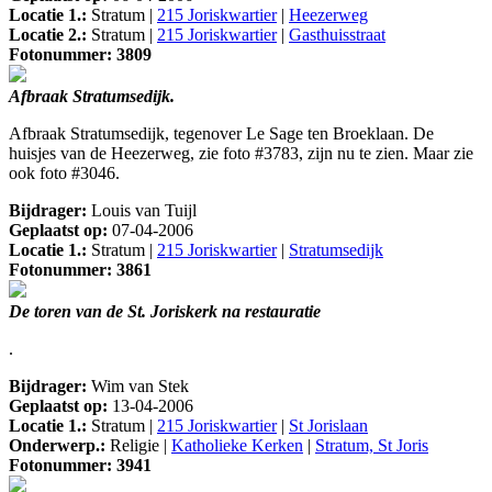
Locatie 1.:
Stratum |
215 Joriskwartier
|
Heezerweg
Locatie 2.:
Stratum |
215 Joriskwartier
|
Gasthuisstraat
Fotonummer: 3809
Afbraak Stratumsedijk.
Afbraak Stratumsedijk, tegenover Le Sage ten Broeklaan. De
huisjes van de Heezerweg, zie foto #3783, zijn nu te zien. Maar zie
ook foto #3046.
Bijdrager:
Louis van Tuijl
Geplaatst op:
07-04-2006
Locatie 1.:
Stratum |
215 Joriskwartier
|
Stratumsedijk
Fotonummer: 3861
De toren van de St. Joriskerk na restauratie
.
Bijdrager:
Wim van Stek
Geplaatst op:
13-04-2006
Locatie 1.:
Stratum |
215 Joriskwartier
|
St Jorislaan
Onderwerp.:
Religie |
Katholieke Kerken
|
Stratum, St Joris
Fotonummer: 3941