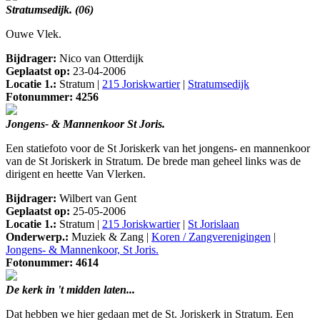
Stratumsedijk. (06)
Ouwe Vlek.
Bijdrager:
Nico van Otterdijk
Geplaatst op:
23-04-2006
Locatie 1.:
Stratum |
215 Joriskwartier
|
Stratumsedijk
Fotonummer: 4256
Jongens- & Mannenkoor St Joris.
Een statiefoto voor de St Joriskerk van het jongens- en mannenkoor
van de St Joriskerk in Stratum. De brede man geheel links was de
dirigent en heette Van Vlerken.
Bijdrager:
Wilbert van Gent
Geplaatst op:
25-05-2006
Locatie 1.:
Stratum |
215 Joriskwartier
|
St Jorislaan
Onderwerp.:
Muziek & Zang |
Koren / Zangverenigingen
|
Jongens- & Mannenkoor, St Joris.
Fotonummer: 4614
De kerk in 't midden laten...
Dat hebben we hier gedaan met de St. Joriskerk in Stratum. Een