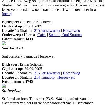
Aan de Heezerweg 88 lag café Oud Stratum. De eigenaar was Tinus
Stratman. We weten niet of dit ook nu nog zo is. Tegenwoordig zou
je, zo veronderstel ik, geen pand in een rij woningen meer in g
[meer]
Bijdrager:
Gemeente Eindhoven
Geplaatst op:
31-08-2005
Locatie 1.:
Stratum |
215 Joriskwartier
|
Heezerweg
Onderwerp.:
Horeca |
Cafés
|
Stratum, Oud Stratum
Fotonummer: 1433
Sint Joriskerk
Sint Joriskerk vanuit de Heezerweg
Bijdrager:
Erwin Scholten
Geplaatst op:
30-09-2005
Locatie 1.:
Stratum |
215 Joriskwartier
|
Heezerweg
Locatie 2.:
Stratum |
214 Tuindorp
|
Heezerweg
Fotonummer: 1745
St. Jorislaan
St. Jorislaan hoek Tuinstraat. 23-9-1944, begrafenis van de
slachtoffers van het Duitse bombardement van 19 september