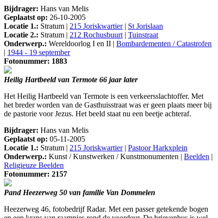
Bijdrager:
Hans van Melis
Geplaatst op:
26-10-2005
Locatie 1.:
Stratum |
215 Joriskwartier
|
St Jorislaan
Locatie 2.:
Stratum |
212 Rochusbuurt
|
Tuinstraat
Onderwerp.:
Wereldoorlog I en II |
Bombardementen / Catastrofen
|
1944 - 19 september
Fotonummer: 1883
Heilig Hartbeeld van Termote 66 jaar later
Het Heilig Hartbeeld van Termote is een verkeersslachtoffer. Met
het breder worden van de Gasthuisstraat was er geen plaats meer bij
de pastorie voor Jezus. Het beeld staat nu een beetje achteraf.
Bijdrager:
Hans van Melis
Geplaatst op:
05-11-2005
Locatie 1.:
Stratum |
215 Joriskwartier
|
Pastoor Harkxplein
Onderwerp.:
Kunst / Kunstwerken / Kunstmonumenten |
Beelden
|
Religieuze Beelden
Fotonummer: 2157
Pand Heezerweg 50 van familie Van Dommelen
Heezerweg 46, fotobedrijf Radar. Met een passer getekende bogen
en een krans van raampjes rond de voordeur. De brievenbus is wel