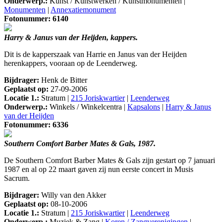
Onderwerp.:
Kunst / Kunstwerken / Kunstmonumenten |
Monumenten
|
Annexatiemonument
Fotonummer: 6140
Harry & Janus van der Heijden, kappers.
Dit is de kapperszaak van Harrie en Janus van der Heijden
herenkappers, vooraan op de Leenderweg.
Bijdrager:
Henk de Bitter
Geplaatst op:
27-09-2006
Locatie 1.:
Stratum |
215 Joriskwartier
|
Leenderweg
Onderwerp.:
Winkels / Winkelcentra |
Kapsalons
|
Harry & Janus
van der Heijden
Fotonummer: 6336
Southern Comfort Barber Mates & Gals, 1987.
De Southern Comfort Barber Mates & Gals zijn gestart op 7 januari
1987 en al op 22 maart gaven zij nun eerste concert in Musis
Sacrum.
Bijdrager:
Willy van den Akker
Geplaatst op:
08-10-2006
Locatie 1.:
Stratum |
215 Joriskwartier
|
Leenderweg
Onderwerp.:
Muziek & Zang |
Koren / Zangverenigingen
|