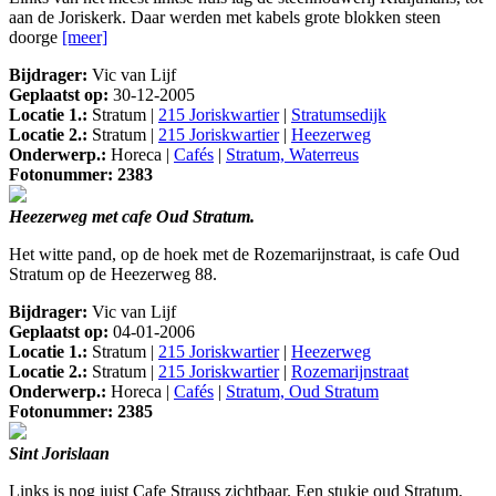
aan de Joriskerk. Daar werden met kabels grote blokken steen
doorge
[meer]
Bijdrager:
Vic van Lijf
Geplaatst op:
30-12-2005
Locatie 1.:
Stratum |
215 Joriskwartier
|
Stratumsedijk
Locatie 2.:
Stratum |
215 Joriskwartier
|
Heezerweg
Onderwerp.:
Horeca |
Cafés
|
Stratum, Waterreus
Fotonummer: 2383
Heezerweg met cafe Oud Stratum.
Het witte pand, op de hoek met de Rozemarijnstraat, is cafe Oud
Stratum op de Heezerweg 88.
Bijdrager:
Vic van Lijf
Geplaatst op:
04-01-2006
Locatie 1.:
Stratum |
215 Joriskwartier
|
Heezerweg
Locatie 2.:
Stratum |
215 Joriskwartier
|
Rozemarijnstraat
Onderwerp.:
Horeca |
Cafés
|
Stratum, Oud Stratum
Fotonummer: 2385
Sint Jorislaan
Links is nog juist Cafe Strauss zichtbaar. Een stukje oud Stratum.