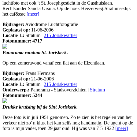
luchtfoto met ook 't St. Josephgesticht in de Gasthuislaan.
Rechtsonder Sancta Ursula. Op de hoek Heezerweg-Stratumsedijk
het caf&eac
[meer]
Bijdrager:
Aviodrome Luchtfotografie
Geplaatst op:
11-06-2006
Locatie 1.:
Stratum |
215 Joriskwartier
Fotonummer: 4717
Panorama rondom St. Joriskerk.
Op een zomeravond vanaf een flat aan de Elzentlaan.
Bijdrager:
Frans Hermans
Geplaatst op:
21-06-2006
Locatie 1.:
Stratum |
215 Joriskwartier
Onderwerp.:
Panorama - Stadsoverzichten |
Stratum
Fotonummer: 5244
Drukke kruising bij de Sint Joriskerk.
Deze foto is in juli 1951 genomen. Zo te zien is het regelen van het
verkeer niet zo' n klus. het kan zelfs nog handmatig. De agent op de
foto is mijn vader, toen 29 jaar oud. Hij was van 7-5-1922
[meer]