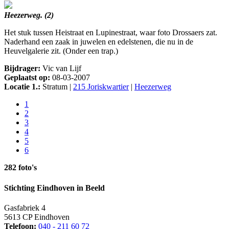
Heezerweg. (2)
Het stuk tussen Heistraat en Lupinestraat, waar foto Drossaers zat.
Naderhand een zaak in juwelen en edelstenen, die nu in de
Heuvelgalerie zit. (Onder een trap.)
Bijdrager:
Vic van Lijf
Geplaatst op:
08-03-2007
Locatie 1.:
Stratum |
215 Joriskwartier
|
Heezerweg
1
2
3
4
5
6
282 foto's
Stichting Eindhoven in Beeld
Gasfabriek 4
5613 CP Eindhoven
Telefoon:
040 - 211 60 72