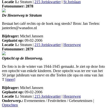
Locatie 1.:
Stratum |
215 Joriskwartier
|
St Jorislaan
Fotonummer: 2878
De Heezerweg te Stratum
Bestaat het café rechts op de hoek nog steeds? Bron: Jan Teelen:
janteelen@wanadoo.nl
Bijdrager:
Michel Janssen
Geplaatst op:
09-02-2006
Locatie 1.:
Stratum |
215 Joriskwartier
|
Heezerweg
Fotonummer: 2879
Optocht op de Heezerweg.
De foto is in de winter van 1944-1945 gemaakt. Je ziet op deze foto
een optocht van enkele kinderen. Deze optocht was ter ere van het
50 jarige jubileum van mevr en dhr Teelen (de opa en oma van Jan
T
[meer]
Bijdrager:
Michel Janssen
Geplaatst op:
09-02-2006
Locatie 1.:
Stratum |
215 Joriskwartier
|
Heezerweg
Onderwerp.:
Evenementen / Festiviteiten / Gebeurtenissen |
Optochten