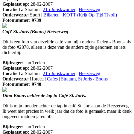
Geplaatst op:
28-02-2007
Locatie 1.:
Stratum |
215 Joriskwartier
|
Heezerweg
Onderwerp.:
Sport |
Biljarten
|
KOTT (Krijt Op Tijd Tivoli)
Fotonummer: 9739
Caf? St. Joris (Boons) Heezerweg
Dit is een foto van dezelfde café van mijn ouders Teelen - Boons als
de foto #2878, alleen is deze van de andere zijde genomen en iets
dichterbij.
Bijdrager:
Jan Teelen
Geplaatst op:
28-02-2007
Locatie 1.:
Stratum |
215 Joriskwartier
|
Heezerweg
Onderwerp.:
Horeca |
Cafés
|
Stratum, St Joris / Boons
Fotonummer: 9740
Dina Boons achter de tap in Café St. Joris.
Dit is mijn moeder achter de tap in café St. Joris aan de Heezerweg.
Ik weet niet precies in welk jaar dat de foto is gemaakt, maar ik denk
ongeveer midden jaren 50.
Bijdrager:
Jan Teelen
Geplaatst op:
28-02-2007