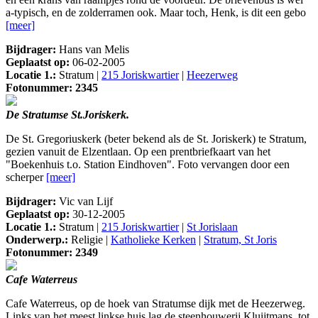
a-typisch, en de zolderramen ook. Maar toch, Henk, is dit een gebo
[meer]
Bijdrager:
Hans van Melis
Geplaatst op:
06-02-2005
Locatie 1.:
Stratum |
215 Joriskwartier
|
Heezerweg
Fotonummer: 2345
De Stratumse St.Joriskerk.
De St. Gregoriuskerk (beter bekend als de St. Joriskerk) te Stratum,
gezien vanuit de Elzentlaan. Op een prentbriefkaart van het
"Boekenhuis t.o. Station Eindhoven". Foto vervangen door een
scherper
[meer]
Bijdrager:
Vic van Lijf
Geplaatst op:
30-12-2005
Locatie 1.:
Stratum |
215 Joriskwartier
|
St Jorislaan
Onderwerp.:
Religie |
Katholieke Kerken
|
Stratum, St Joris
Fotonummer: 2349
Cafe Waterreus
Cafe Waterreus, op de hoek van Stratumse dijk met de Heezerweg.
Links van het meest linkse huis lag de steenhouwerij Kluijtmans, tot