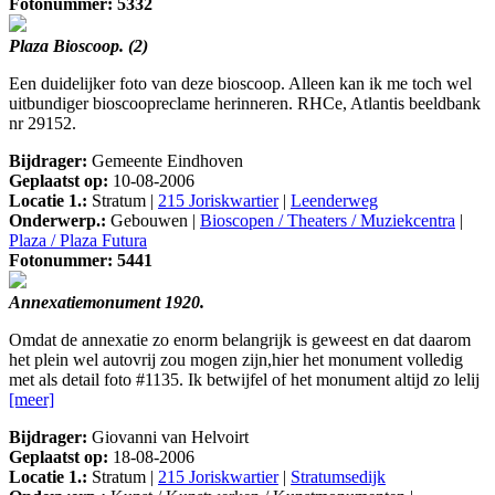
Fotonummer: 5332
Plaza Bioscoop. (2)
Een duidelijker foto van deze bioscoop. Alleen kan ik me toch wel
uitbundiger bioscoopreclame herinneren. RHCe, Atlantis beeldbank
nr 29152.
Bijdrager:
Gemeente Eindhoven
Geplaatst op:
10-08-2006
Locatie 1.:
Stratum |
215 Joriskwartier
|
Leenderweg
Onderwerp.:
Gebouwen |
Bioscopen / Theaters / Muziekcentra
|
Plaza / Plaza Futura
Fotonummer: 5441
Annexatiemonument 1920.
Omdat de annexatie zo enorm belangrijk is geweest en dat daarom
het plein wel autovrij zou mogen zijn,hier het monument volledig
met als detail foto #1135. Ik betwijfel of het monument altijd zo lelij
[meer]
Bijdrager:
Giovanni van Helvoirt
Geplaatst op:
18-08-2006
Locatie 1.:
Stratum |
215 Joriskwartier
|
Stratumsedijk