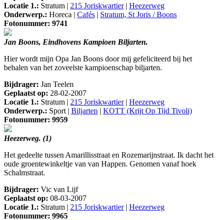
Locatie 1.:
Stratum |
215 Joriskwartier
|
Heezerweg
Onderwerp.:
Horeca |
Cafés
|
Stratum, St Joris / Boons
Fotonummer: 9741
Jan Boons, Eindhovens Kampioen Biljarten.
Hier wordt mijn Opa Jan Boons door mij gefeliciteerd bij het
behalen van het zoveelste kampioenschap biljarten.
Bijdrager:
Jan Teelen
Geplaatst op:
28-02-2007
Locatie 1.:
Stratum |
215 Joriskwartier
|
Heezerweg
Onderwerp.:
Sport |
Biljarten
|
KOTT (Krijt Op Tijd Tivoli)
Fotonummer: 9959
Heezerweg. (1)
Het gedeelte tussen Amarillisstraat en Rozemarijnstraat. Ik dacht het
oude groentewinkeltje van van Happen. Genomen vanaf hoek
Schalmstraat.
Bijdrager:
Vic van Lijf
Geplaatst op:
08-03-2007
Locatie 1.:
Stratum |
215 Joriskwartier
|
Heezerweg
Fotonummer: 9965