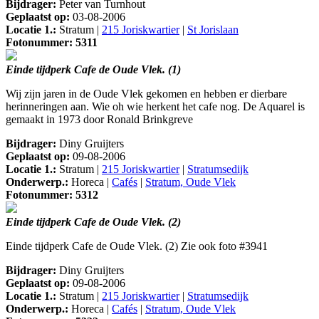
Bijdrager:
Peter van Turnhout
Geplaatst op:
03-08-2006
Locatie 1.:
Stratum |
215 Joriskwartier
|
St Jorislaan
Fotonummer: 5311
Einde tijdperk Cafe de Oude Vlek. (1)
Wij zijn jaren in de Oude Vlek gekomen en hebben er dierbare
herinneringen aan. Wie oh wie herkent het cafe nog. De Aquarel is
gemaakt in 1973 door Ronald Brinkgreve
Bijdrager:
Diny Gruijters
Geplaatst op:
09-08-2006
Locatie 1.:
Stratum |
215 Joriskwartier
|
Stratumsedijk
Onderwerp.:
Horeca |
Cafés
|
Stratum, Oude Vlek
Fotonummer: 5312
Einde tijdperk Cafe de Oude Vlek. (2)
Einde tijdperk Cafe de Oude Vlek. (2) Zie ook foto #3941
Bijdrager:
Diny Gruijters
Geplaatst op:
09-08-2006
Locatie 1.:
Stratum |
215 Joriskwartier
|
Stratumsedijk
Onderwerp.:
Horeca |
Cafés
|
Stratum, Oude Vlek