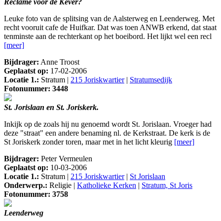
Reclame voor de Kever?
Leuke foto van de splitsing van de Aalsterweg en Leenderweg. Met
recht vooruit cafe de Huifkar. Dat was toen ANWB erkend, dat staat
tenminste aan de rechterkant op het boeibord. Het lijkt wel een recl
[meer]
Bijdrager:
Anne Troost
Geplaatst op:
17-02-2006
Locatie 1.:
Stratum |
215 Joriskwartier
|
Stratumsedijk
Fotonummer: 3448
St. Jorislaan en St. Joriskerk.
Inkijk op de zoals hij nu genoemd wordt St. Jorislaan. Vroeger had
deze "straat" een andere benaming nl. de Kerkstraat. De kerk is de
St Joriskerk zonder toren, maar met in het licht kleurig
[meer]
Bijdrager:
Peter Vermeulen
Geplaatst op:
10-03-2006
Locatie 1.:
Stratum |
215 Joriskwartier
|
St Jorislaan
Onderwerp.:
Religie |
Katholieke Kerken
|
Stratum, St Joris
Fotonummer: 3758
Leenderweg