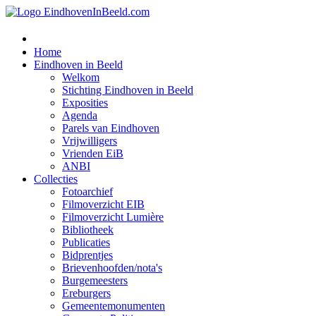
Home
Eindhoven in Beeld
Welkom
Stichting Eindhoven in Beeld
Exposities
Agenda
Parels van Eindhoven
Vrijwilligers
Vrienden EiB
ANBI
Collecties
Fotoarchief
Filmoverzicht EIB
Filmoverzicht Lumière
Bibliotheek
Publicaties
Bidprentjes
Brievenhoofden/nota's
Burgemeesters
Ereburgers
Gemeentemonumenten