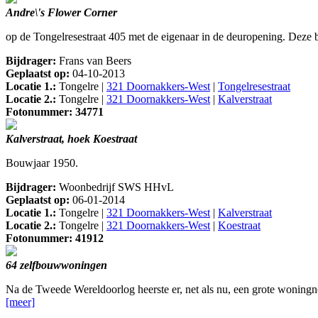
Andre\'s Flower Corner
op de Tongelresestraat 405 met de eigenaar in de deuropening. Deze bl
Bijdrager:
Frans van Beers
Geplaatst op:
04-10-2013
Locatie 1.:
Tongelre |
321 Doornakkers-West
|
Tongelresestraat
Locatie 2.:
Tongelre |
321 Doornakkers-West
|
Kalverstraat
Fotonummer: 34771
Kalverstraat, hoek Koestraat
Bouwjaar 1950.
Bijdrager:
Woonbedrijf SWS HHvL
Geplaatst op:
06-01-2014
Locatie 1.:
Tongelre |
321 Doornakkers-West
|
Kalverstraat
Locatie 2.:
Tongelre |
321 Doornakkers-West
|
Koestraat
Fotonummer: 41912
64 zelfbouwwoningen
Na de Tweede Wereldoorlog heerste er, net als nu, een grote woningn
[meer]