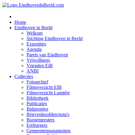
Home
Eindhoven in Beeld
Welkom
Stichting Eindhoven in Beeld
Exposities
Agenda
Parels van Eindhoven
Vrijwilligers
Vrienden EiB
ANBI
Collecties
Fotoarchief
Filmoverzicht EIB
Filmoverzicht Lumière
Bibliotheek
Publicaties
Bidprentjes
Brievenhoofden/nota's
Burgemeesters
Ereburgers
Gemeentemonumenten