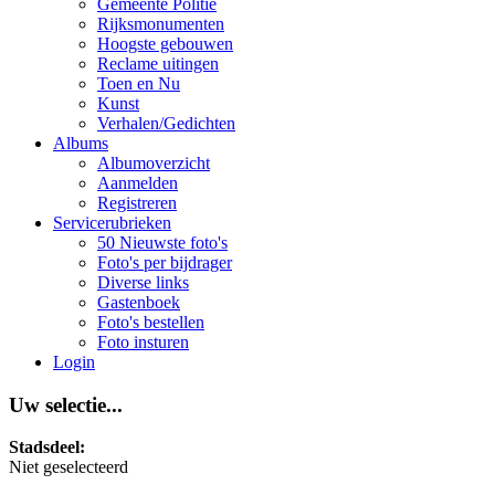
Gemeente Politie
Rijksmonumenten
Hoogste gebouwen
Reclame uitingen
Toen en Nu
Kunst
Verhalen/Gedichten
Albums
Albumoverzicht
Aanmelden
Registreren
Servicerubrieken
50 Nieuwste foto's
Foto's per bijdrager
Diverse links
Gastenboek
Foto's bestellen
Foto insturen
Login
Uw selectie...
Stadsdeel:
Niet geselecteerd