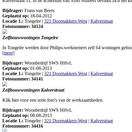
Kalverstraat 11. In de achtertuin van Arno Huibers bevindt zich het k
Bijdrager:
Frans van Beers
Geplaatst op:
18-04-2012
Locatie 1.:
Tongelre |
321 Doornakkers-West
|
Kalverstraat
Fotonummer: 34124
Zelfbouwwoningen Tongelre
In Tongelre werden door Philips-werknemers zelf 64 woningen gebouwd
[meer]
Bijdrager:
Woonbedrijf SWS HHvL
Geplaatst op:
01-08-2013
Locatie 1.:
Tongelre |
321 Doornakkers-West
|
Kalverstraat
Fotonummer: 34141
Zelfbouwwoningen Kalverstraat
Klik hier voor een serie foto's van de werkzaamheden.
Bijdrager:
Woonbedrijf SWS HHvL
Geplaatst op:
08-08-2013
Locatie 1.:
Tongelre |
321 Doornakkers-West
|
Kalverstraat
Fotonummer: 34416