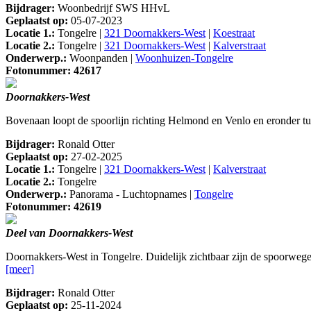
Bijdrager:
Woonbedrijf SWS HHvL
Geplaatst op:
05-07-2023
Locatie 1.:
Tongelre |
321 Doornakkers-West
|
Koestraat
Locatie 2.:
Tongelre |
321 Doornakkers-West
|
Kalverstraat
Onderwerp.:
Woonpanden |
Woonhuizen-Tongelre
Fotonummer: 42617
Doornakkers-West
Bovenaan loopt de spoorlijn richting Helmond en Venlo en eronder tus
Bijdrager:
Ronald Otter
Geplaatst op:
27-02-2025
Locatie 1.:
Tongelre |
321 Doornakkers-West
|
Kalverstraat
Locatie 2.:
Tongelre
Onderwerp.:
Panorama - Luchtopnames |
Tongelre
Fotonummer: 42619
Deel van Doornakkers-West
Doornakkers-West in Tongelre. Duidelijk zichtbaar zijn de spoorweg
[meer]
Bijdrager:
Ronald Otter
Geplaatst op:
25-11-2024