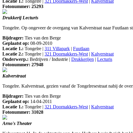
Locatie 1.:
Tongelre |
321 Doornakkers-West
|
Kalverstraat
Fotonummer: 25293
Drukkerij Lecturis
Tongelre. Op ongeveer de overgang van Kalverstraat naar Fuutlaan sta
Bijdrager:
Ties van den Berge
Geplaatst op:
08-09-2010
Locatie 1.:
Tongelre |
311 Villapark
|
Fuutlaan
Locatie 2.:
Tongelre |
321 Doornakkers-West
|
Kalverstraat
Onderwerp.:
Bedrijven / Industrie |
Drukkerijen
|
Lecturis
Fotonummer: 27948
Kalverstraat
Tongelre. Kalverstraat, gezien vanaf de Tongelresestraat nabij de ove
Bijdrager:
Ties van den Berge
Geplaatst op:
14-04-2011
Locatie 1.:
Tongelre |
321 Doornakkers-West
|
Kalverstraat
Fotonummer: 31028
Arno's Theater