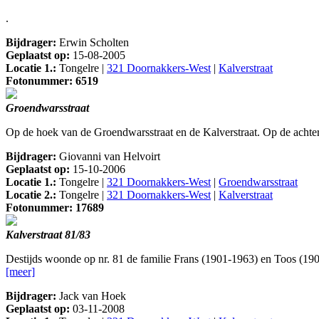
.
Bijdrager:
Erwin Scholten
Geplaatst op:
15-08-2005
Locatie 1.:
Tongelre |
321 Doornakkers-West
|
Kalverstraat
Fotonummer: 6519
Groendwarsstraat
Op de hoek van de Groendwarsstraat en de Kalverstraat. Op de achter
Bijdrager:
Giovanni van Helvoirt
Geplaatst op:
15-10-2006
Locatie 1.:
Tongelre |
321 Doornakkers-West
|
Groendwarsstraat
Locatie 2.:
Tongelre |
321 Doornakkers-West
|
Kalverstraat
Fotonummer: 17689
Kalverstraat 81/83
Destijds woonde op nr. 81 de familie Frans (1901-1963) en Toos (1
[meer]
Bijdrager:
Jack van Hoek
Geplaatst op:
03-11-2008