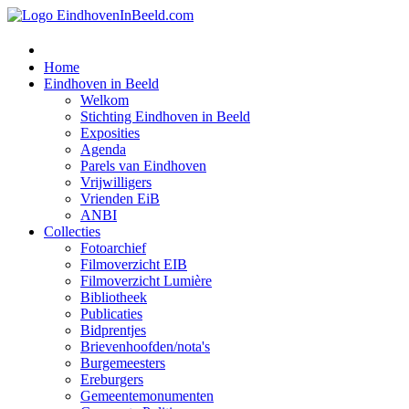
Home
Eindhoven in Beeld
Welkom
Stichting Eindhoven in Beeld
Exposities
Agenda
Parels van Eindhoven
Vrijwilligers
Vrienden EiB
ANBI
Collecties
Fotoarchief
Filmoverzicht EIB
Filmoverzicht Lumière
Bibliotheek
Publicaties
Bidprentjes
Brievenhoofden/nota's
Burgemeesters
Ereburgers
Gemeentemonumenten