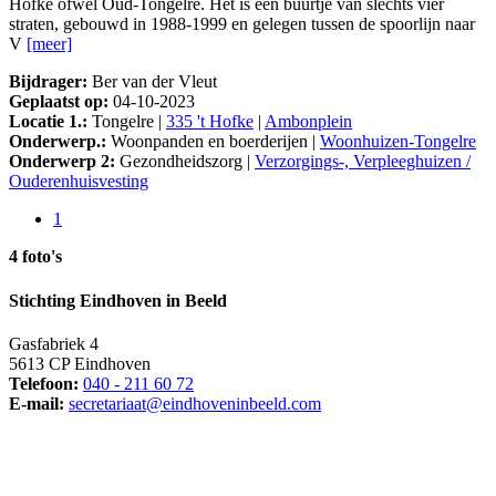
Hofke ofwel Oud-Tongelre. Het is een buurtje van slechts vier
straten, gebouwd in 1988-1999 en gelegen tussen de spoorlijn naar
V
[meer]
Bijdrager:
Ber van der Vleut
Geplaatst op:
04-10-2023
Locatie 1.:
Tongelre |
335 't Hofke
|
Ambonplein
Onderwerp.:
Woonpanden en boerderijen |
Woonhuizen-Tongelre
Onderwerp 2:
Gezondheidszorg |
Verzorgings-, Verpleeghuizen /
Ouderenhuisvesting
1
4 foto's
Stichting Eindhoven in Beeld
Gasfabriek 4
5613 CP Eindhoven
Telefoon:
040 - 211 60 72
E-mail:
secretariaat@eindhoveninbeeld.com