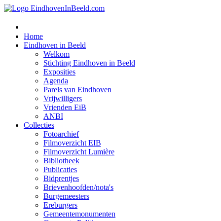
Home
Eindhoven in Beeld
Welkom
Stichting Eindhoven in Beeld
Exposities
Agenda
Parels van Eindhoven
Vrijwilligers
Vrienden EiB
ANBI
Collecties
Fotoarchief
Filmoverzicht EIB
Filmoverzicht Lumière
Bibliotheek
Publicaties
Bidprentjes
Brievenhoofden/nota's
Burgemeesters
Ereburgers
Gemeentemonumenten