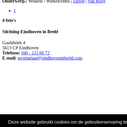
Onderwerp.:
Winkels / Winkelcentra |
Zuivel
|
Van Rooy
1
4 foto's
Stichting Eindhoven in Beeld
Gasfabriek 4
5613 CP Eindhoven
Telefoon:
040 - 211 60 72
E-mail:
secretariaat@eindhoveninbeeld.com
Social media
Deze website gebruikt cookies om de gebruikerservaring te