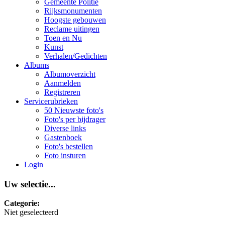
Gemeente Politie
Rijksmonumenten
Hoogste gebouwen
Reclame uitingen
Toen en Nu
Kunst
Verhalen/Gedichten
Albums
Albumoverzicht
Aanmelden
Registreren
Servicerubrieken
50 Nieuwste foto's
Foto's per bijdrager
Diverse links
Gastenboek
Foto's bestellen
Foto insturen
Login
Uw selectie...
Categorie:
Niet geselecteerd