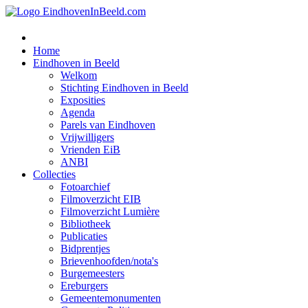
Home
Eindhoven in Beeld
Welkom
Stichting Eindhoven in Beeld
Exposities
Agenda
Parels van Eindhoven
Vrijwilligers
Vrienden EiB
ANBI
Collecties
Fotoarchief
Filmoverzicht EIB
Filmoverzicht Lumière
Bibliotheek
Publicaties
Bidprentjes
Brievenhoofden/nota's
Burgemeesters
Ereburgers
Gemeentemonumenten