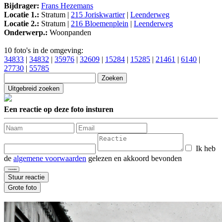
Bijdrager:
Frans Hezemans
Locatie 1.:
Stratum |
215 Joriskwartier
|
Leenderweg
Locatie 2.:
Stratum |
216 Bloemenplein
|
Leenderweg
Onderwerp.:
Woonpanden
10 foto's in de omgeving:
34833
|
34832
|
35976
|
32609
|
15284
|
15285
|
21461
|
6140
|
27730
|
55785
Een reactie op deze foto insturen
Ik heb
de
algemene voorwaarden
gelezen en akkoord bevonden