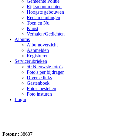
Gemeente Politie
Rijksmonumenten
Hoogste gebouwen
Reclame uitingen
Toen en Nu
Kunst
Verhalen/Gedichten
Albums
Albumoverzicht
Aanmelden
Registreren
Servicerubrieken
50 Nieuwste foto's
Foto's per bijdrager
Diverse links
Gastenboek
Foto's bestellen
Foto insturen
Login
Fotonr.:
38637