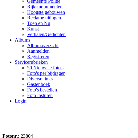
Gemeente Politie
Rijksmonumenten
Hoogste gebouwen
Reclame uitingen
Toen en Nu
Kunst
Verhalen/Gedichten
Albums
Albumoverzicht
Aanmelden
Registreren
Servicerubrieken
50 Nieuwste foto's
Foto's per bijdrager
Diverse links
Gastenboek
Foto's bestellen
Foto insturen
Login
Fotonr.:
23804