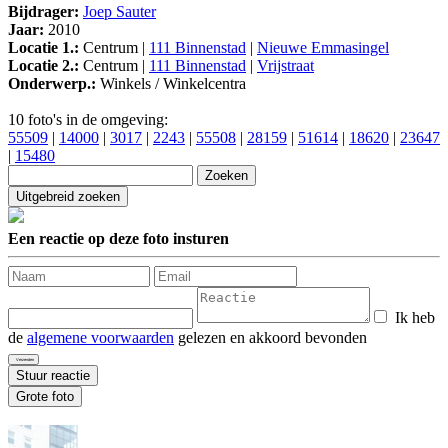
Bijdrager:
Joep Sauter
Jaar:
2010
Locatie 1.:
Centrum |
111 Binnenstad
|
Nieuwe Emmasingel
Locatie 2.:
Centrum |
111 Binnenstad
|
Vrijstraat
Onderwerp.:
Winkels / Winkelcentra
10 foto's in de omgeving:
55509
|
14000
|
3017
|
2243
|
55508
|
28159
|
51614
|
18620
|
23647
|
15480
Een reactie op deze foto insturen
Ik heb
de
algemene voorwaarden
gelezen en akkoord bevonden