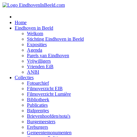
Home
Eindhoven in Beeld
Welkom
Stichting Eindhoven in Beeld
Exposities
Agenda
Parels van Eindhoven
Vrijwilligers
Vrienden EiB
ANBI
Collecties
Fotoarchief
Filmoverzicht EIB
Filmoverzicht Lumière
Bibliotheek
Publicaties
Bidprentjes
Brievenhoofden/nota's
Burgemeesters
Ereburgers
Gemeentemonumenten