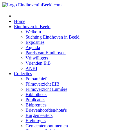
Home
Eindhoven in Beeld
Welkom
Stichting Eindhoven in Beeld
Exposities
Agenda
Parels van Eindhoven
Vrijwilligers
Vrienden EiB
ANBI
Collecties
Fotoarchief
Filmoverzicht EIB
Filmoverzicht Lumière
Bibliotheek
Publicaties
Bidprentjes
Brievenhoofden/nota's
Burgemeesters
Ereburgers
Gemeentemonumenten