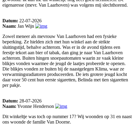
eigenaresse (mevr. Van Laarhoven) was volgens mij slechthorend.
Datum:
22-07-2026
Naam:
Jan Wijn
Zowel meneer als mevrouw Van Laarhoven had een fysieke
beperking. Ze hielden zich met hun winkel aan de strikte
sluitingstijd, behalve achterom. Was er in de avond tijdens een
feestje tekort aan bier of tabak, dan ging je naar Van Laarhoven
achterom. Buiten hingen snoepautomaten waarin ze vaak kleine
blikjes vonden waarmee de jeugd de laatjes probeerde te openen.
Die blikjes vonden ze buiten bij de naastgelegen Klima, waar ze
verwarmingsradiatoren produceerden. De iets grotere jeugd kocht
daar voor 50 cent hun eerste sigaretten, Belinda met tien sigaretten
per pakje.
Datum:
28-07-2026
Naam:
Yvonne Henderson
Dit winkeltje was toch op nummer 17? Wij woonden op 31 en naast
ons woonde de familie Van Doorne.