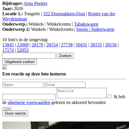
Bijdrager:
Arno Peeters
Jaar:
2026
Locatie 1.:
Tongelre |
322 Doornakkers-Oost
|
Rogier van der
Weydenstraat
Onderwerp.:
Winkels / Winkelcentra |
Tabakswaren
Onderwerp 2:
Winkels / Winkelcentra |
Snoep / Suikerwaren
10 foto's in de omgeving:
13845
|
23069
|
28170
|
28154
|
27738
|
50431
|
28155
|
28156
|
17174
|
52053
Een reactie op deze foto insturen
Ik heb
de
algemene voorwaarden
gelezen en akkoord bevonden