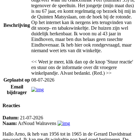
tegenover de speeltuin. Het jongetje (mijn maat dus)
is nu 67 jaar, en komt regelmatig op bezoek bij mij in
de Quinten Matsyslaan, om de hoek bij de rotonde.
Op het internet kan ik nergens iets terugvinden van
Beschrijving
dit snoep- en tabakswinkeltje. De huizen zijn wel
duidelijk herkenbaar. Ik woon nu al 43 jaar in
Eindhoven, maar ben dus helaas geen rasechte
Eindhovenaar. Ik heb hier ook rondgevraagd, maar
niemand weet iets van dit winkeltje.
<< Weet je meer, klik dan op de knop 'Stuur reactie'
en stuur ons de informatie over dit vroegere
winkelpandje. Alvast bedankt. (Red.) >>
Geplaatst op
08-07-2026
Email
bijdrager
Reacties
Datum:
21-07-2026
Naam:
ArNoud Walravens
Hallo Arno, ik heb van 1956 tot in 1965 in de Gerard Davidstraat
gewoond. Ik kan me dit winkeltje nog heel goed herinneren. De