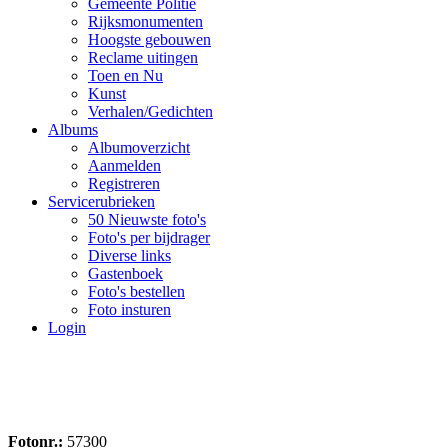
Gemeente Politie
Rijksmonumenten
Hoogste gebouwen
Reclame uitingen
Toen en Nu
Kunst
Verhalen/Gedichten
Albums
Albumoverzicht
Aanmelden
Registreren
Servicerubrieken
50 Nieuwste foto's
Foto's per bijdrager
Diverse links
Gastenboek
Foto's bestellen
Foto insturen
Login
Fotonr.:
57300