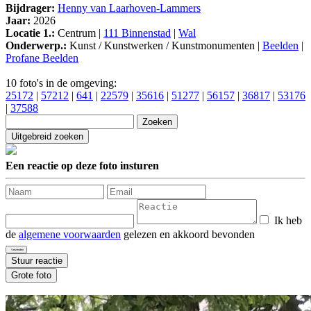
Bijdrager:
Henny van Laarhoven-Lammers
Jaar:
2026
Locatie 1.:
Centrum |
111 Binnenstad
|
Wal
Onderwerp.:
Kunst / Kunstwerken / Kunstmonumenten |
Beelden
|
Profane Beelden
10 foto's in de omgeving:
25172
|
57212
|
641
|
22579
|
35616
|
51277
|
56157
|
36817
|
53176
|
37588
Een reactie op deze foto insturen
Ik heb
de
algemene voorwaarden
gelezen en akkoord bevonden