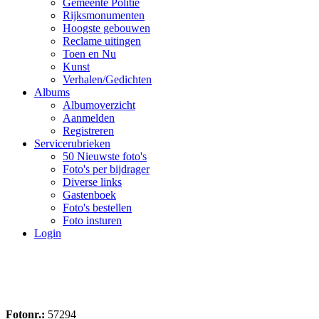
Gemeente Politie
Rijksmonumenten
Hoogste gebouwen
Reclame uitingen
Toen en Nu
Kunst
Verhalen/Gedichten
Albums
Albumoverzicht
Aanmelden
Registreren
Servicerubrieken
50 Nieuwste foto's
Foto's per bijdrager
Diverse links
Gastenboek
Foto's bestellen
Foto insturen
Login
Fotonr.:
57294