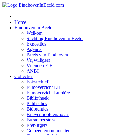
Home
Eindhoven in Beeld
Welkom
Stichting Eindhoven in Beeld
Exposities
Agenda
Parels van Eindhoven
Vrijwilligers
Vrienden EiB
ANBI
Collecties
Fotoarchief
Filmoverzicht EIB
Filmoverzicht Lumière
Bibliotheek
Publicaties
Bidprentjes
Brievenhoofden/nota's
Burgemeesters
Ereburgers
Gemeentemonumenten