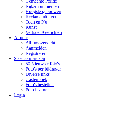
Gemeente Politie
Rijksmonumenten
Hoogste gebouwen
Reclame uitingen
Toen en Nu
Kunst
Verhalen/Gedichten
Albums
Albumoverzicht
Aanmelden
Registreren
Servicerubrieken
50 Nieuwste foto's
Foto's per bijdrager
Diverse links
Gastenboek
Foto's bestellen
Foto insturen
Login