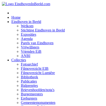
Home
Eindhoven in Beeld
Welkom
Stichting Eindhoven in Beeld
Exposities
Agenda
Parels van Eindhoven
Vrijwilligers
Vrienden EiB
ANBI
Collecties
Fotoarchief
Filmoverzicht EIB
Filmoverzicht Lumière
Bibliotheek
Publicaties
Bidprentjes
Brievenhoofden/nota's
Burgemeesters
Ereburgers
Gemeentemonumenten