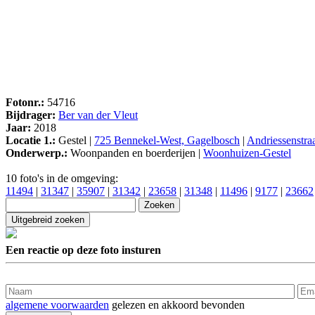
Fotonr.:
54716
Bijdrager:
Ber van der Vleut
Jaar:
2018
Locatie 1.:
Gestel |
725 Bennekel-West, Gagelbosch
|
Andriessenstra
Onderwerp.:
Woonpanden en boerderijen |
Woonhuizen-Gestel
10 foto's in de omgeving:
11494
|
31347
|
35907
|
31342
|
23658
|
31348
|
11496
|
9177
|
23662
Een reactie op deze foto insturen
algemene voorwaarden
gelezen en akkoord bevonden