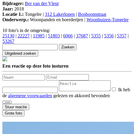
Bijdrager:
Ber van der Vleut
Jaar:
2018
Locatie 1.:
Tongelre |
312 Lakerlopen
|
Bosboomstraat
Onderwerp.:
Woonpanden en boerderijen |
Woonhuizen-Tongelre
10 foto's in de omgeving:
25130
|
22227
|
11985
|
51803
|
6066
|
37687
|
5355
|
5356
|
5357
|
53267
Een reactie op deze foto insturen
Ik heb
de
algemene voorwaarden
gelezen en akkoord bevonden