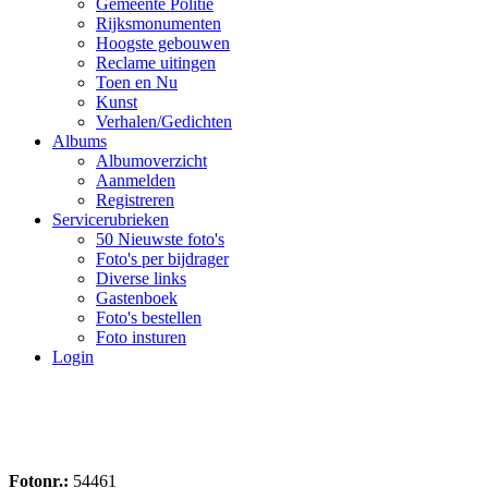
Gemeente Politie
Rijksmonumenten
Hoogste gebouwen
Reclame uitingen
Toen en Nu
Kunst
Verhalen/Gedichten
Albums
Albumoverzicht
Aanmelden
Registreren
Servicerubrieken
50 Nieuwste foto's
Foto's per bijdrager
Diverse links
Gastenboek
Foto's bestellen
Foto insturen
Login
Fotonr.:
54461