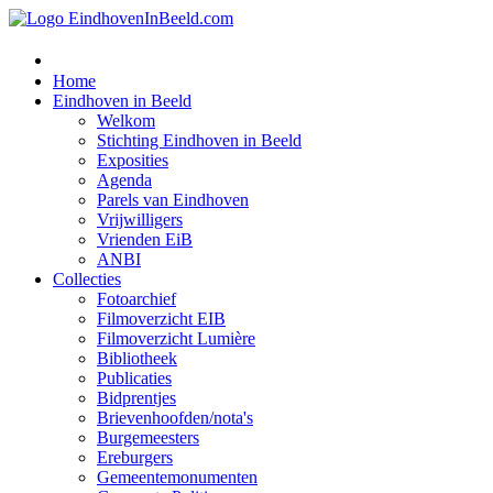
Home
Eindhoven in Beeld
Welkom
Stichting Eindhoven in Beeld
Exposities
Agenda
Parels van Eindhoven
Vrijwilligers
Vrienden EiB
ANBI
Collecties
Fotoarchief
Filmoverzicht EIB
Filmoverzicht Lumière
Bibliotheek
Publicaties
Bidprentjes
Brievenhoofden/nota's
Burgemeesters
Ereburgers
Gemeentemonumenten