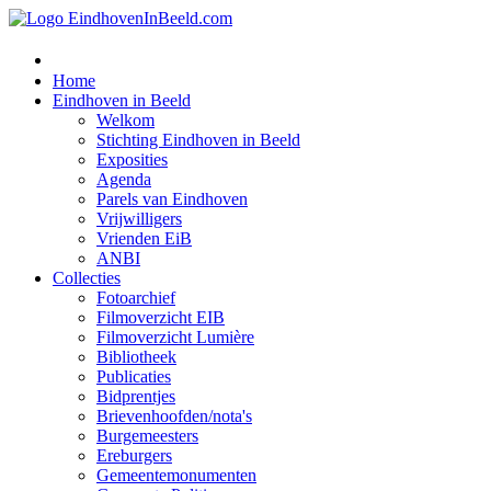
Home
Eindhoven in Beeld
Welkom
Stichting Eindhoven in Beeld
Exposities
Agenda
Parels van Eindhoven
Vrijwilligers
Vrienden EiB
ANBI
Collecties
Fotoarchief
Filmoverzicht EIB
Filmoverzicht Lumière
Bibliotheek
Publicaties
Bidprentjes
Brievenhoofden/nota's
Burgemeesters
Ereburgers
Gemeentemonumenten