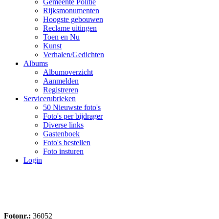
Gemeente Politie
Rijksmonumenten
Hoogste gebouwen
Reclame uitingen
Toen en Nu
Kunst
Verhalen/Gedichten
Albums
Albumoverzicht
Aanmelden
Registreren
Servicerubrieken
50 Nieuwste foto's
Foto's per bijdrager
Diverse links
Gastenboek
Foto's bestellen
Foto insturen
Login
Fotonr.:
36052