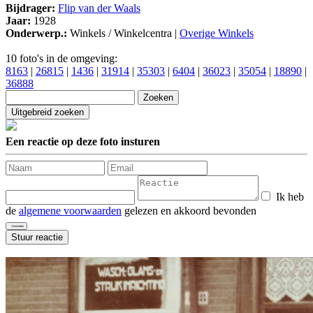
Bijdrager:
Flip van der Waals
Jaar:
1928
Onderwerp.:
Winkels / Winkelcentra |
Overige Winkels
10 foto's in de omgeving:
8163
|
26815
|
1436
|
31914
|
35303
|
6404
|
36023
|
35054
|
18890
|
36888
Een reactie op deze foto insturen
Ik heb
de
algemene voorwaarden
gelezen en akkoord bevonden