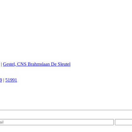
|
Gestel, CNS Brahmslaan De Sleutel
9
|
51991