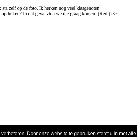
ik sta zelf op de foto. Ik herken nog veel klasgenoten.
 opduiken? In dat geval zien we die graag komen! (Red.) >>
 verbeteren. Door onze website te gebruiken stemt u in met all