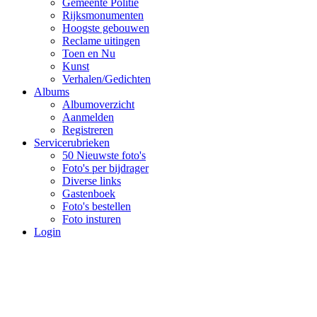
Gemeente Politie
Rijksmonumenten
Hoogste gebouwen
Reclame uitingen
Toen en Nu
Kunst
Verhalen/Gedichten
Albums
Albumoverzicht
Aanmelden
Registreren
Servicerubrieken
50 Nieuwste foto's
Foto's per bijdrager
Diverse links
Gastenboek
Foto's bestellen
Foto insturen
Login