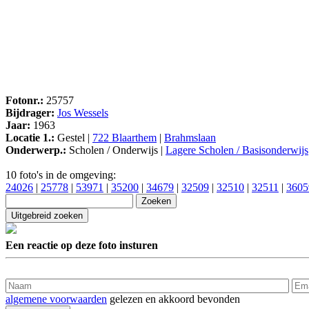
Fotonr.:
25757
Bijdrager:
Jos Wessels
Jaar:
1963
Locatie 1.:
Gestel |
722 Blaarthem
|
Brahmslaan
Onderwerp.:
Scholen / Onderwijs |
Lagere Scholen / Basisonderwijs
10 foto's in de omgeving:
24026
|
25778
|
53971
|
35200
|
34679
|
32509
|
32510
|
32511
|
3605
Een reactie op deze foto insturen
algemene voorwaarden
gelezen en akkoord bevonden