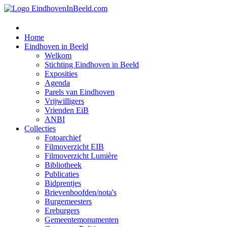
Home
Eindhoven in Beeld
Welkom
Stichting Eindhoven in Beeld
Exposities
Agenda
Parels van Eindhoven
Vrijwilligers
Vrienden EiB
ANBI
Collecties
Fotoarchief
Filmoverzicht EIB
Filmoverzicht Lumière
Bibliotheek
Publicaties
Bidprentjes
Brievenhoofden/nota's
Burgemeesters
Ereburgers
Gemeentemonumenten