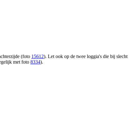
achterzijde (foto
15612
). Let ook op de twee loggia's die bij slecht
rgelijk met foto
8334
).