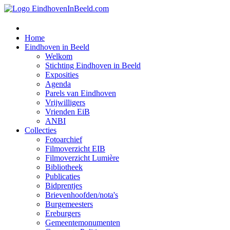
Home
Eindhoven in Beeld
Welkom
Stichting Eindhoven in Beeld
Exposities
Agenda
Parels van Eindhoven
Vrijwilligers
Vrienden EiB
ANBI
Collecties
Fotoarchief
Filmoverzicht EIB
Filmoverzicht Lumière
Bibliotheek
Publicaties
Bidprentjes
Brievenhoofden/nota's
Burgemeesters
Ereburgers
Gemeentemonumenten