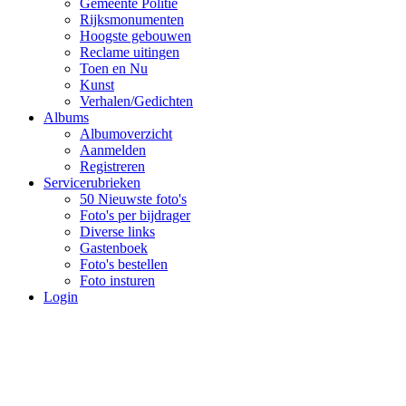
Gemeente Politie
Rijksmonumenten
Hoogste gebouwen
Reclame uitingen
Toen en Nu
Kunst
Verhalen/Gedichten
Albums
Albumoverzicht
Aanmelden
Registreren
Servicerubrieken
50 Nieuwste foto's
Foto's per bijdrager
Diverse links
Gastenboek
Foto's bestellen
Foto insturen
Login