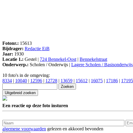
Fotonr.:
15613
Bijdrager:
Redactie EiB
Jaar:
1930
Locatie 1.:
Gestel |
724 Bennekel-Oost
|
Bennekelstraat
Onderwerp.:
Scholen / Onderwijs |
Lagere Scholen / Basisonderwijs
10 foto's in de omgeving:
8334
|
10040
|
12596
|
12728
|
13659
|
15612
|
16075
|
17186
|
17195
Een reactie op deze foto insturen
algemene voorwaarden
gelezen en akkoord bevonden