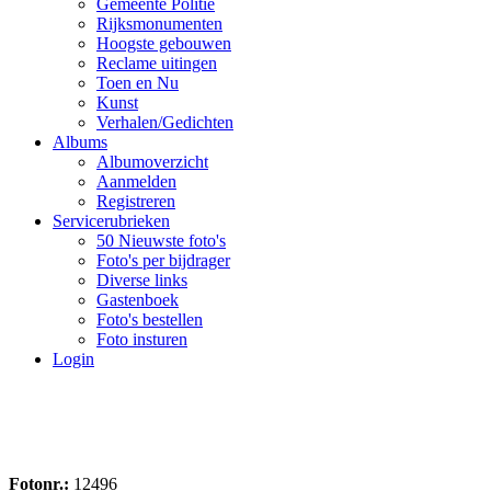
Gemeente Politie
Rijksmonumenten
Hoogste gebouwen
Reclame uitingen
Toen en Nu
Kunst
Verhalen/Gedichten
Albums
Albumoverzicht
Aanmelden
Registreren
Servicerubrieken
50 Nieuwste foto's
Foto's per bijdrager
Diverse links
Gastenboek
Foto's bestellen
Foto insturen
Login
Fotonr.:
12496