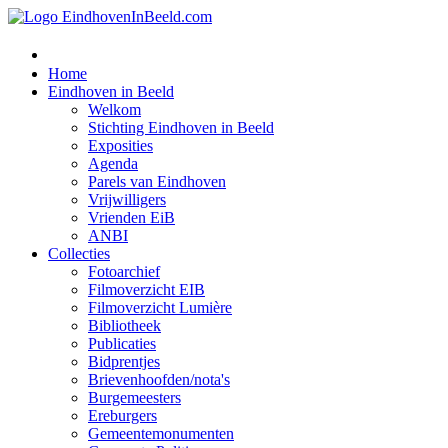
Home
Eindhoven in Beeld
Welkom
Stichting Eindhoven in Beeld
Exposities
Agenda
Parels van Eindhoven
Vrijwilligers
Vrienden EiB
ANBI
Collecties
Fotoarchief
Filmoverzicht EIB
Filmoverzicht Lumière
Bibliotheek
Publicaties
Bidprentjes
Brievenhoofden/nota's
Burgemeesters
Ereburgers
Gemeentemonumenten