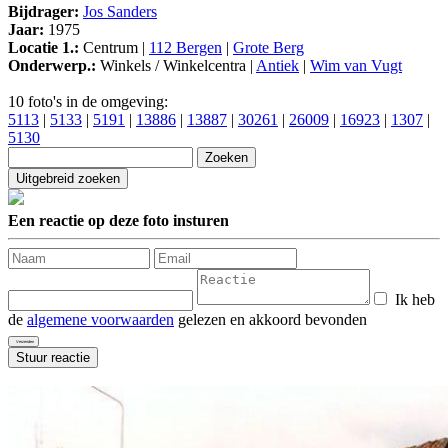
Bijdrager:
Jos Sanders
Jaar:
1975
Locatie 1.:
Centrum |
112 Bergen
|
Grote Berg
Onderwerp.:
Winkels / Winkelcentra |
Antiek
|
Wim van Vugt
10 foto's in de omgeving:
5113
|
5133
|
5191
|
13886
|
13887
|
30261
|
26009
|
16923
|
1307
|
5130
Een reactie op deze foto insturen
Ik heb
de
algemene voorwaarden
gelezen en akkoord bevonden