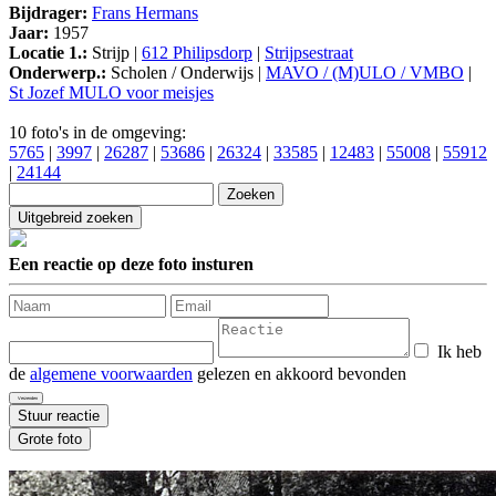
Bijdrager:
Frans Hermans
Jaar:
1957
Locatie 1.:
Strijp |
612 Philipsdorp
|
Strijpsestraat
Onderwerp.:
Scholen / Onderwijs |
MAVO / (M)ULO / VMBO
|
St Jozef MULO voor meisjes
10 foto's in de omgeving:
5765
|
3997
|
26287
|
53686
|
26324
|
33585
|
12483
|
55008
|
55912
|
24144
Een reactie op deze foto insturen
Ik heb
de
algemene voorwaarden
gelezen en akkoord bevonden