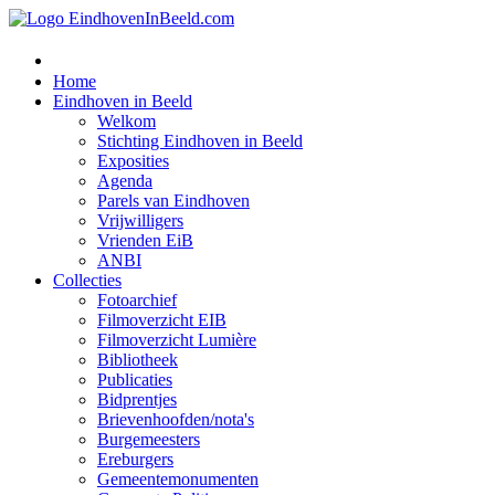
Home
Eindhoven in Beeld
Welkom
Stichting Eindhoven in Beeld
Exposities
Agenda
Parels van Eindhoven
Vrijwilligers
Vrienden EiB
ANBI
Collecties
Fotoarchief
Filmoverzicht EIB
Filmoverzicht Lumière
Bibliotheek
Publicaties
Bidprentjes
Brievenhoofden/nota's
Burgemeesters
Ereburgers
Gemeentemonumenten