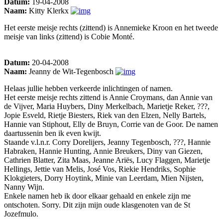
Datum:
19-04-2008
Naam:
Kitty Klerkx
Het eerste meisje rechts (zittend) is Annemieke Kroon en het tweede
meisje van links (zittend) is Cobie Monté.
Datum:
20-04-2008
Naam:
Jeanny de Wit-Tegenbosch
Helaas jullie hebben verkeerde inlichtingen of namen.
Het eerste meisje rechts zittend is Annie Croymans, dan Annie van
de Vijver, Maria Huybers, Diny Merkelbach, Marietje Reker, ???,
Jopie Esveld, Rietje Biesters, Riek van den Elzen, Nelly Bartels,
Hannie van Stiphout, Elly de Bruyn, Corrie van de Goor. De namen
daartussenin ben ik even kwijt.
Staande v.l.n.r. Corry Dorelijers, Jeanny Tegenbosch, ???, Hannie
Habraken, Hannie Hunting, Annie Breukers, Diny van Giezen,
Cathrien Blatter, Zita Maas, Jeanne Ariës, Lucy Flaggen, Marietje
Hellings, Jettie van Melis, José Vos, Riekie Hendriks, Sophie
Klokgieters, Dorry Hoytink, Minie van Leerdam, Mien Nijsten,
Nanny Wijn.
Enkele namen heb ik door elkaar gehaald en enkele zijn me
ontschoten. Sorry. Dit zijn mijn oude klasgenoten van de St
Jozefmulo.