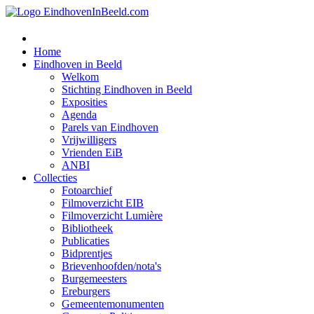
Home
Eindhoven in Beeld
Welkom
Stichting Eindhoven in Beeld
Exposities
Agenda
Parels van Eindhoven
Vrijwilligers
Vrienden EiB
ANBI
Collecties
Fotoarchief
Filmoverzicht EIB
Filmoverzicht Lumière
Bibliotheek
Publicaties
Bidprentjes
Brievenhoofden/nota's
Burgemeesters
Ereburgers
Gemeentemonumenten