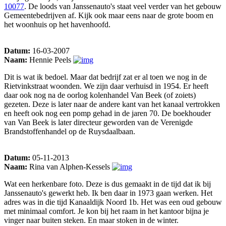
10077
. De loods van Janssenauto's staat veel verder van het gebouw
Gemeentebedrijven af. Kijk ook maar eens naar de grote boom en
het woonhuis op het havenhoofd.
Datum:
16-03-2007
Naam:
Hennie Peels
Dit is wat ik bedoel. Maar dat bedrijf zat er al toen we nog in de
Rietvinkstraat woonden. We zijn daar verhuisd in 1954. Er heeft
daar ook nog na de oorlog kolenhandel Van Beek (of zoiets)
gezeten. Deze is later naar de andere kant van het kanaal vertrokken
en heeft ook nog een pomp gehad in de jaren 70. De boekhouder
van Van Beek is later directeur geworden van de Verenigde
Brandstoffenhandel op de Ruysdaalbaan.
Datum:
05-11-2013
Naam:
Rina van Alphen-Kessels
Wat een herkenbare foto. Deze is dus gemaakt in de tijd dat ik bij
Janssenauto's gewerkt heb. Ik ben daar in 1973 gaan werken. Het
adres was in die tijd Kanaaldijk Noord 1b. Het was een oud gebouw
met minimaal comfort. Je kon bij het raam in het kantoor bijna je
vinger naar buiten steken. En maar stoken in de winter.