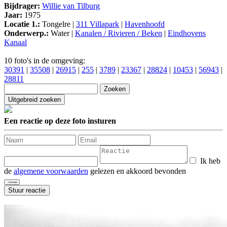
Bijdrager:
Willie van Tilburg
Jaar:
1975
Locatie 1.:
Tongelre |
311 Villapark
|
Havenhoofd
Onderwerp.:
Water |
Kanalen / Rivieren / Beken
|
Eindhovens
Kanaal
10 foto's in de omgeving:
30391
|
35508
|
26915
|
255
|
3789
|
23367
|
28824
|
10453
|
56943
|
28811
Een reactie op deze foto insturen
Ik heb
de
algemene voorwaarden
gelezen en akkoord bevonden