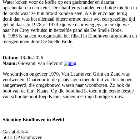
Water koken voor de koffie op een gasbrander en daarna
opschenken in een ketel. De chauffeurs hadden een hokje midden in
de loods waar ze hun brood konden eten. Als ik er zo aan terug
denk dan was het allemaal bittere armoe maar wel een gezellige tijd
gehad daar. In 1978 of 1979 zijn we daar weggegaan en zijn we
naar het Croy verhuisd in hetzelfde pand als De Snelle Bode.
In 1985 is na een reorganisatie het filiaal in Eindhoven afgestoten en
overgenomen door De Snelle Bode.
Datum:
18-06-2026
Naam:
Giovanni van Helvoirt
We schrijven ongeveer 1970. Van Laarhoven Grint en Zand was
verdwenen. Daarvoor in de plaats lagen toendertijd vrachtschepen
aangemeerd, die omgebouwd waren naar woonboten. Zo ook de
boot van de fam. Kaars. Op die boot had ik toen mijn eerste feestje
van schoolgenoot Joep Kaars, samen met mijn huidige vrouw.
Stichting Eindhoven in Beeld
Gasfabriek 4
5613 CP Eindhoven