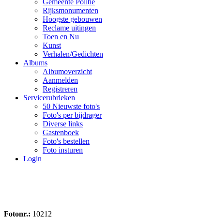
Gemeente Politie
Rijksmonumenten
Hoogste gebouwen
Reclame uitingen
Toen en Nu
Kunst
Verhalen/Gedichten
Albums
Albumoverzicht
Aanmelden
Registreren
Servicerubrieken
50 Nieuwste foto's
Foto's per bijdrager
Diverse links
Gastenboek
Foto's bestellen
Foto insturen
Login
Fotonr.:
10212